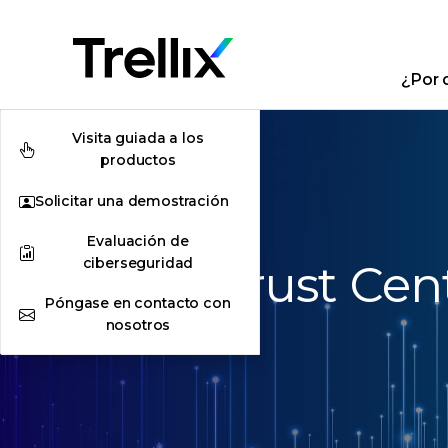
¿Por q
Visita guiada a los
productos
Solicitar una demostración
Evaluación de
ciberseguridad
Trellix Trust Cen
Póngase en contacto con
nosotros