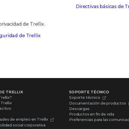
Directivas básicas de Tr
ivacidad de Trellix.
guridad de Trellix
DE TRELLIX
SOPORTE TÉCNICO
rellix?
Soporte técnico
Trellix
Documentación de productos
ectivo
Descargas
Productos en fin de vida
ades de empleo en Trellix
Preferencias para las comunica
lidad social corporativa