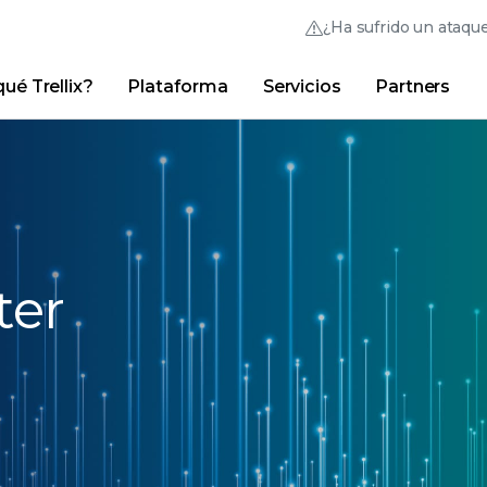
¿Ha sufrido un ataqu
ué Trellix?
Plataforma
Servicios
Partners
Australia (English)
France (Français)
Trellix Hive
Brasil (Português)
Hong Kong (Engl
Vínculos rápidos
Inicio de sesión en
Trellix
¿Por qué Trellix?
|
Productos
|
Advanced Research Cente
Canada (English)
India (English)
Canada (Français)
Italia (Italiano)
Deutschland (Deutsch)
日本 (日本語)
ter
España (Español)
대한민국 (한국어)