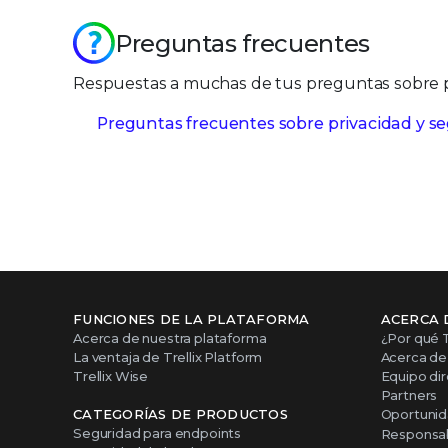
Preguntas frecuentes
Respuestas a muchas de tus preguntas sobre pr
Preguntas frecuentes sobre privacidad y se
FUNCIONES DE LA PLATAFORMA
ACERCA 
Acerca de nuestra plataforma
¿Por qué T
La ventaja de Trellix Platform
Acerca de 
Trellix Wise
Equipo dir
Partners
CATEGORÍAS DE PRODUCTOS
Oportunid
Seguridad para endpoints
Responsabi