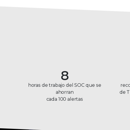
3
4
5
6
7
8
9
horas de trabajo del SOC que se
rec
ahorran
de T
cada 100 alertas