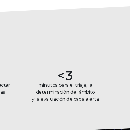
0
1
2
<
3
4
ectar
minutos para el triaje, la
tas
determinación del ámbito
5
y la evaluación de cada alerta
6
7