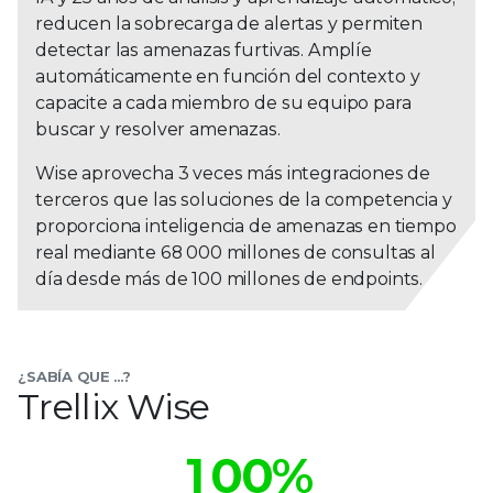
reducen la sobrecarga de alertas y permiten
detectar las amenazas furtivas. Amplíe
automáticamente en función del contexto y
capacite a cada miembro de su equipo para
buscar y resolver amenazas.
Wise aprovecha 3 veces más integraciones de
terceros que las soluciones de la competencia y
proporciona inteligencia de amenazas en tiempo
real mediante 68 000 millones de consultas al
día desde más de 100 millones de endpoints.
0
¿SABÍA QUE ...?
Trellix Wise
0
1
1
0
0
%
2