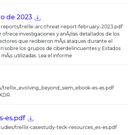
ro de 2023
at-reports/trellix-arc-threat-report-february-2023.pdf
frece investigaciones y anÃ¡lisis detallados de los
ectores que recibieron mÃ¡s ataques durante el
³n sobre los grupos de ciberdelincuentes y Estados
mÃ¡s utilizadas. Lea el informe
ooks/trellix_evolving_beyond_siem_ebook-es-es.pdf
n XDR
s-es.pdf
-studies/trellix-casestudy-teck-resources_es-es.pdf