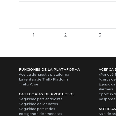
1
2
3
FUNCIONES DE LA PLATAFORMA
ACERCA 
Acerca de nuestra plataforma
¿Por qué T
La ventaja de Trellix Platform
Acerca de 
Trellix Wise
Equipo dir
Partners
CATEGORÍAS DE PRODUCTOS
Oportunid
Seguridad para endpoints
Responsabi
Seguridad de los datos
Seguridad para redes
NOTICIA
Inteligencia de amenazas
Sala de p