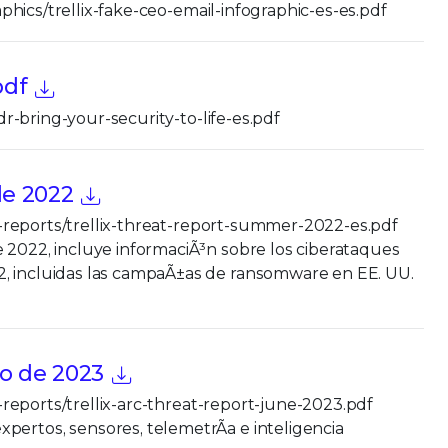
raphics/trellix-fake-ceo-email-infographic-es-es.pdf
pdf
xdr-bring-your-security-to-life-es.pdf
de 2022
eat-reports/trellix-threat-report-summer-2022-es.pdf
e 2022, incluye informaciÃ³n sobre los ciberataques
2, incluidas las campaÃ±as de ransomware en EE. UU.
io de 2023
at-reports/trellix-arc-threat-report-june-2023.pdf
pertos, sensores, telemetrÃ­a e inteligencia