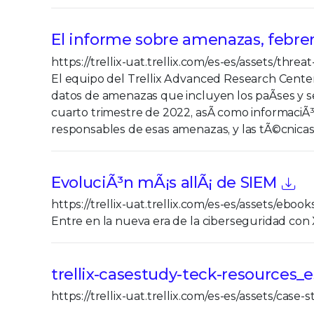
El informe sobre amenazas, febre
https://trellix-uat.trellix.com/es-es/assets/thre
El equipo del Trellix Advanced Research Center o
datos de amenazas que incluyen los paÃ­ses y s
cuarto trimestre de 2022, asÃ­ como informaciÃ
responsables de esas amenazas, y las tÃ©cnicas 
EvoluciÃ³n mÃ¡s allÃ¡ de SIEM
https://trellix-uat.trellix.com/es-es/assets/eb
Entre en la nueva era de la ciberseguridad co
trellix-casestudy-teck-resources_e
https://trellix-uat.trellix.com/es-es/assets/case