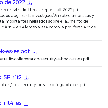
o de 2022
t-reports/trellix-threat-report-fall-2022.pdf
ados a agilizar la investigaciÃ³n sobre amenazas y
orta importantes hallazgos sobre el aumento de
uciÃ³n, y en Alemania, asÃ­ como la proliferaciÃ³n de
ok-es-es.pdf
ks/trellix-collaboration-security-e-book-es-es.pdf
_SP_r1t2
graphics/cost-security-breach-infographic-es.pdf
_r1t4_es