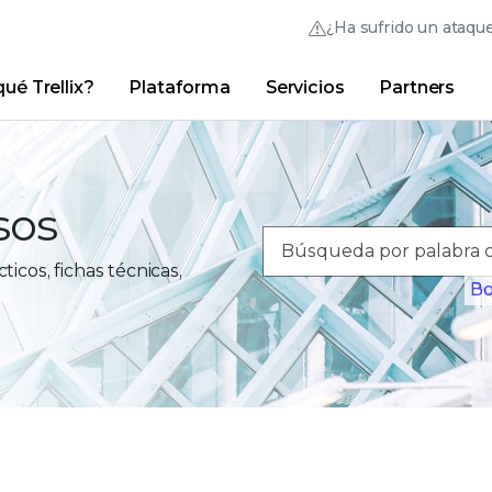
¿Ha sufrido un ataqu
ué Trellix?
Plataforma
Servicios
Partners
Australia (English)
France (Français)
Trellix Hive
Brasil (Português)
Hong Kong (Engl
Vínculos rápidos
Inicio de sesión en
Trellix
¿Por qué Trellix?
|
Productos
|
Advanced Research Cente
Canada (English)
India (English)
sos
Canada (Français)
Italia (Italiano)
icos, fichas técnicas,
Deutschland (Deutsch)
日本 (日本語)
Bo
España (Español)
대한민국 (한국어)