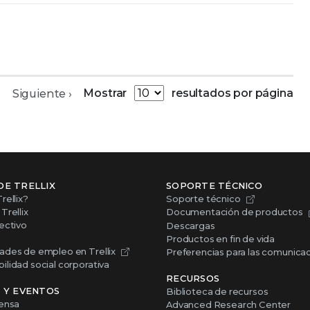
Mostrar
resultados por página
Siguiente ›
DE TRELLIX
SOPORTE TÉCNICO
rellix?
Soporte técnico
Trellix
Documentación de productos
ectivo
Descargas
Productos en fin de vida
ades de empleo en Trellix
Preferencias para las comunica
lidad social corporativa
RECURSOS
S Y EVENTOS
Biblioteca de recursos
rensa
Advanced Research Center