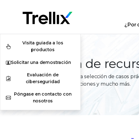
¿Por q
Visita guiada a los
productos
Biblioteca de recur
Solicitar una demostración
Evaluación de
Consulte nuestra amplia selección de casos práct
ciberseguridad
presentaciones de soluciones y mucho más.
Póngase en contacto con
nosotros