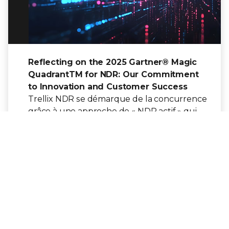
Reflecting on the 2025 Gartner® Magic
QuadrantTM for NDR: Our Commitment
to Innovation and Customer Success
Trellix NDR se démarque de la concurrence
grâce à une approche de « NDR actif » qui
allie détection étendue et fonctionnalités de
prévention en une même solution.
Lire l'article de blog
WEBINAR