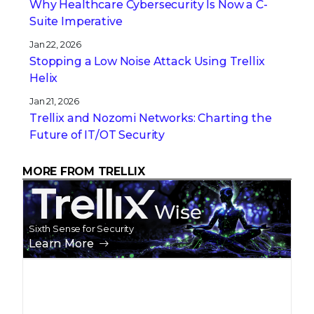
Why Healthcare Cybersecurity Is Now a C-
Suite Imperative
Jan 22, 2026
Stopping a Low Noise Attack Using Trellix
Helix
Jan 21, 2026
Trellix and Nozomi Networks: Charting the
Future of IT/OT Security
MORE FROM TRELLIX
Trellix Wise
Sixth Sense for Security
Learn More
Trellix Weekly Tech Talks Se