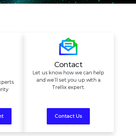
Contact
Let us know how we can help
and we’ll set you up with a
xperts
Trellix expert.
rity
nt
Contact Us