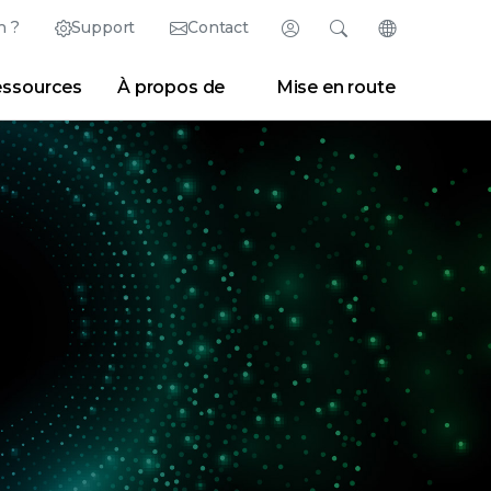
n ?
Support
Contact
Connexion
Rechercher
Changer de la
ssources
À propos de
Mise en route
México (Español)
Rechercher
Effacer
|
Conseils de recherche
Marketplace
Developer Portal
ish)
Singapore (English)
|
Espace presse
|
Blogs
United Kingdom (English)
United States (English)