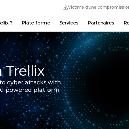
Victime d'une compromissio
llix ?
Plate-forme
Services
Partenaires
Re
Australia (English)
France (Français)
Trellix Hive
Brasil (Português)
Hong Kong (Engl
Liens
Connexion Trellix
Pourquoi Trellix ?
|
Produits
|
Advanced Research Center
Canada (English)
India (English)
Canada (Français)
Italia (Italiano)
Trellix
Deutschland (Deutsch)
日本 (日本語)
o cyber attacks with
España (Español)
대한민국 (한국어)
AI-powered platform