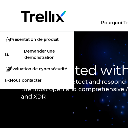
Pourquoi Tre
Présentation de produit
Demander une
démonstration
Get Started with 
Évaluation de cybersécurité
Nous contacter
Reduce time to detect and respond t
the most open and comprehensive 
and XDR