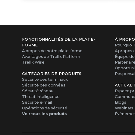
FONCTIONNALITÉS DE LA PLATE-
À PROPO
FORME
Pourquoi T
À propos de notre plate-forme
À propos 
Avantages de Trellix Platform
Équipe de 
Trellix Wise
Partenair
Opportunit
CATÉGORIES DE PRODUITS
Responsabi
Sécurité des terminaux
Sécurité des données
ACTUALI
Sécurité réseau
Espace pr
Threat Intelligence
Communiq
Sécurité e-mail
Blogs
Opérations de sécurité
Webinars
Voir tous les produits
Événemen