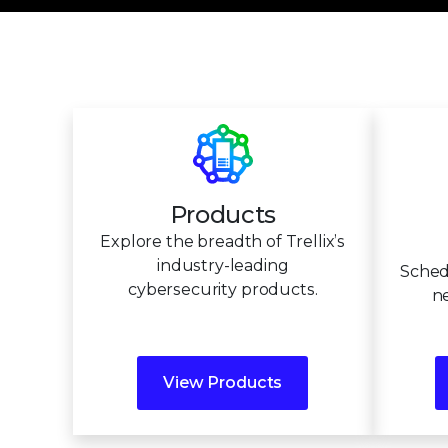
Products
Explore the breadth of Trellix’s
industry-leading
Sched
cybersecurity products.
ne
View Products