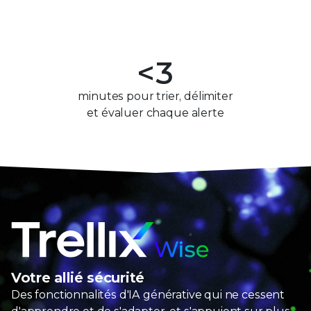
1
9
8
8
2
9
9
<
3
4
minutes pour trier, délimiter
et évaluer chaque alerte
5
6
7
8
Trellix Wise
9
Votre allié sécurité
Des
fonctionnalités d'IA générative
qui ne cessent