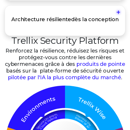
+
Résilience au niveau de l'architecture, de la
Architecture résilientedès la conception
gestion et des opérations dans l'environnement
on-premise, cloud et hybride.
Trellix Security Platform
Renforcez la résilience, réduisez les risques et
protégez-vous contre les dernières
cybermenaces
grâce à des
produits de pointe
basés sur la plate-forme de sécurité ouverte
pilotée par l'IA
la plus complète du marché
.
s
t
T
n
r
e
e
m
l
l
i
x
n
o
W
r
i
i
v
s
,
m
n
e
H
e
r
a
p
r
d
-
n
P
i
n
r
o
E
b
e
O
w
y
s
H
s
e
e
r
,
t
r
d
o
h
u
u
f
e
c
o
A
e
l
I
C
S