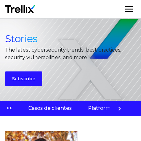
M
Stories
The latest cybersecurity trends, best practices,
security vulnerabilities, and more
Subscribe
<<
Casos de clientes
Platform
Labo