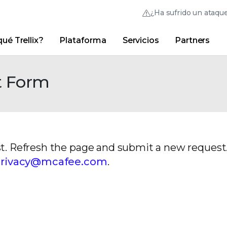
¿Ha sufrido un ataqu
ué Trellix?
Plataforma
Servicios
Partners
Australia (English)
France (Français)
Trellix Hive
Brasil (Português)
Hong Kong (Engl
Vínculos rápidos
Inicio de sesión en
t Form
Trellix
¿Por qué Trellix?
|
Productos
|
Advanced Research Cente
Canada (English)
India (English)
Canada (Français)
Italia (Italiano)
Deutschland (Deutsch)
日本 (日本語)
t. Refresh the page and submit a new request. 
España (Español)
대한민국 (한국어)
rivacy@mcafee.com
.