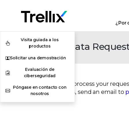
¿Por q
Visita guiada a los
Individual Data Reques
productos
Solicitar una demostración
Evaluación de
ciberseguridad
We’re unable to process your reques
Póngase en contacto con
problem persists, send an email to
p
nosotros