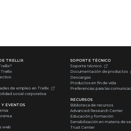
DE TRELLIX
SOPORTE TÉCNICO
rellix?
Soporte técnico
Trellix
Documentación de productos
ectivo
Descargas
Productos en fin de vida
ades de empleo en Trellix
Preferencias para las comunica
lidad social corporativa
RECURSOS
S Y EVENTOS
Biblioteca de recursos
rensa
Advanced Research Center
prensa
Educación y formación
Sensibilización en materia de s
s web
Trust Center