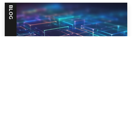
BLOG
Articles de blogs Trellix
Nous analysons les menaces de
cybersécurité, les vulnérabilités émergentes
et les stratégies de défense pour vous aider
à anticiper les cyberrisques.
Découvrir les articles de blog