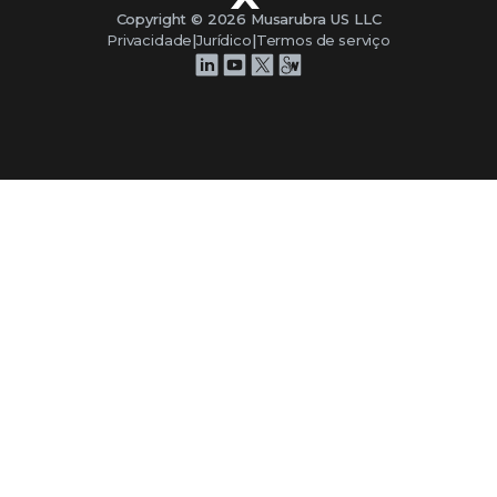
Copyright ©
2026
Musarubra US LLC
Privacidade
|
Jurídico
|
Termos de serviço