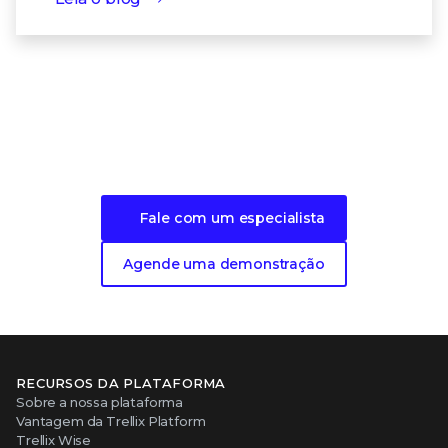
Dê o próximo passo rumo à segurança
viva
para seus terminais.
Fale com um especialista
Agende uma demonstração
RECURSOS DA PLATAFORMA
Sobre a nossa plataforma
Vantagem da Trellix Platform
Trellix Wise