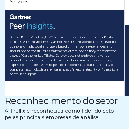
Services
Gartner® and Peer Insights™ are trademarks of Gartner, Inc. and/or its
affiliates. All rights reserved. Gartner Peer Insights content consists of the
opinions of individual end users based on their own experiences, and
should not be construed as statements of fact, nor do they represent the
views of Gartner or its affiliates. Gartner does not endorse any vendor,
product or service depicted in this content nor makes any warranties,
expressed or implied, with respect to this content, about its accuracy or
completeness, including any warranties of merchantability or fitness for a
particular purpose
Reconhecimento do setor
A Trellix é reconhecida como líder do setor
pelas principais empresas de análise