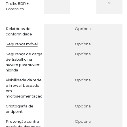
Trellix EDR +
Forensics
COMPLEMENTOS
Relatórios de
Opcional
conformidade
Segurança móvel
Opcional
Segurança de carga
Opcional
de trabalho na
nuvem para nuvem
híbrida
Visibilidade da rede
Opcional
e firewall baseado
em
microsegmentação
Criptografia de
Opcional
endpoint
Prevenção contra
Opcional
perda de dados de