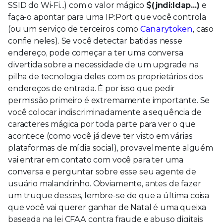
SSID do Wi-Fi...) com o valor mágico
$(jndi:ldap...)
e
faça-o apontar para uma IP:Port que você controla
(ou um serviço de terceiros como
Canarytoken
, caso
confie neles). Se você detectar batidas nesse
endereço, pode começar a ter uma conversa
divertida sobre a necessidade de um upgrade na
pilha de tecnologia deles com os proprietários dos
endereços de entrada. É por isso que pedir
permissão primeiro é extremamente importante. Se
você colocar indiscriminadamente a sequência de
caracteres mágica por toda parte para ver o que
acontece (como você já deve ter visto em várias
plataformas de mídia social), provavelmente alguém
vai entrar em contato com você para ter uma
conversa e perguntar sobre esse seu agente de
usuário malandrinho. Obviamente, antes de fazer
um truque desses, lembre-se de que a última coisa
que você vai querer ganhar de Natal é uma queixa
baseada na lei CFAA contra fraude e abuso digitais