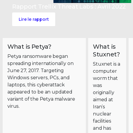
Rapport Trellix Threat Labs : Avril 2022
Lire le rapport
What is Petya?
What is
Stuxnet?
Petya ransomware began
spreading internationally on
Stuxnet is a
June 27, 2017. Targeting
computer
Windows servers, PCs, and
worm that
laptops, this cyberattack
was
appeared to be an updated
originally
variant of the Petya malware
aimed at
virus.
Iran’s
nuclear
facilities
and has