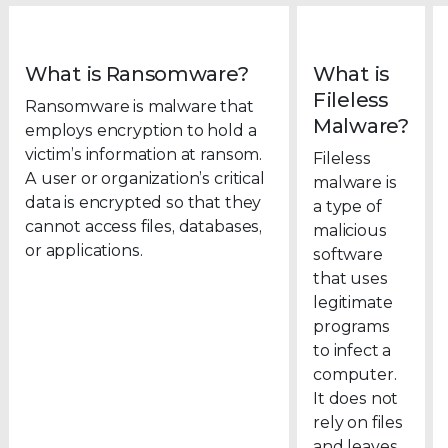
What is Ransomware?
What is
Fileless
Ransomware is malware that
Malware?
employs encryption to hold a
victim’s information at ransom.
Fileless
A user or organization’s critical
malware is
data is encrypted so that they
a type of
cannot access files, databases,
malicious
or applications.
software
that uses
legitimate
programs
to infect a
computer.
It does not
rely on files
and leaves