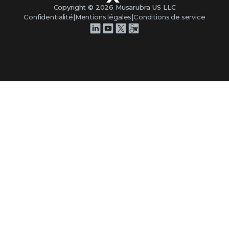
Copyright ©
2026
Musarubra US LLC
Confidentialité
|
Mentions légales
|
Conditions de service