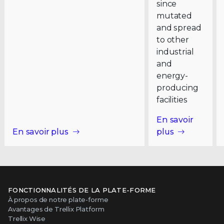
since
mutated
and spread
to other
industrial
and
energy-
producing
facilities
En savoir
En savoir plus
plus
FONCTIONNALITÉS DE LA PLATE-FORME
À propos de notre plate-forme
Avantages de Trellix Platform
Trellix Wise