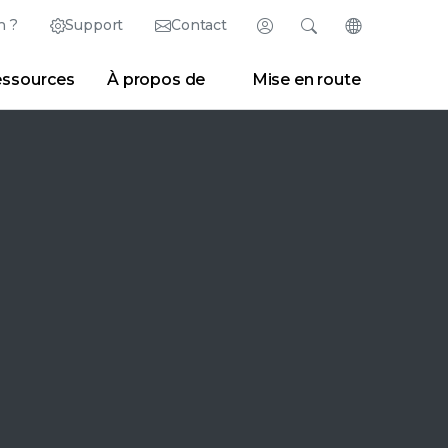
n ?
Support
Contact
Connexion
Rechercher
Changer de la
ssources
À propos de
Mise en route
México (Español)
Rechercher
Effacer
|
Conseils de recherche
Marketplace
Developer Portal
ish)
Singapore (English)
|
Espace presse
|
Blogs
United Kingdom (English)
United States (English)