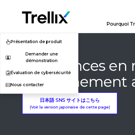
Pourquoi Tre
Présentation de produit
Demander une
Préférences en 
démonstration
Évaluation de cybersécurité
d'abonnement a
Nous contacter
日本語 SNS サイトはこちら
(Voir la version japonaise de cette page)