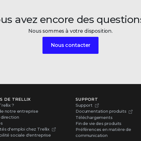
us avez encore des question
Nous sommes à votre disposition.
Nous contacter
S DE TRELLIX
SUPPORT
rellix ?
Support
de notre entreprise
Documentation produits
direction
Téléchargements
es
Fin de vie des produits
és d'emploi chez Trellix
Préférences en matière de
lité sociale d'entreprise
communication