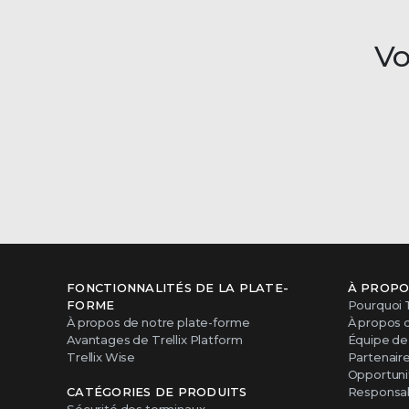
Vo
FONCTIONNALITÉS DE LA PLATE-
À PROPO
FORME
Pourquoi T
À propos de notre plate-forme
À propos 
Avantages de Trellix Platform
Équipe de 
Trellix Wise
Partenair
Opportunit
CATÉGORIES DE PRODUITS
Responsabi