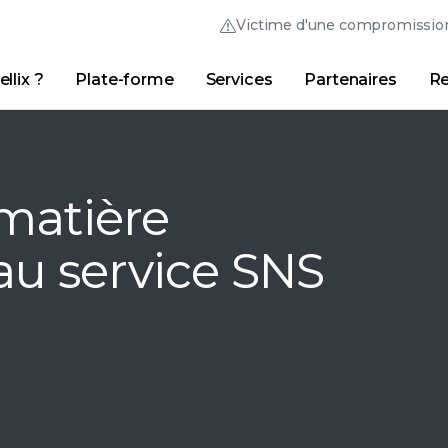
Victime d'une compromissio
llix ?
Plate-forme
Services
Partenaires
Re
Australia (English)
France (Français)
Trellix Hive
Brasil (Português)
Hong Kong (Engl
Liens
Connexion Trellix
Pourquoi Trellix ?
|
Produits
|
Advanced Research Center
Canada (English)
India (English)
matière
Canada (Français)
Italia (Italiano)
u service SNS
Deutschland (Deutsch)
日本 (日本語)
España (Español)
대한민국 (한국어)