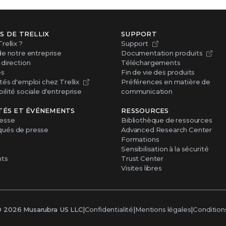
S DE TRELLIX
SUPPORT
rellix ?
Support
de notre entreprise
Documentation produits
direction
Téléchargements
es
Fin de vie des produits
és d'emploi chez Trellix
Préférences en matière de
lité sociale d'entreprise
communication
TÉS ET ÉVÉNEMENTS
RESSOURCES
esse
Bibliothèque de ressources
ués de presse
Advanced Research Center
Formations
Sensibilisation à la sécurité
ts
Trust Center
Visites libres
©
2026
Musarubra US LLC
|
Confidentialité
|
Mentions légales
|
Condition