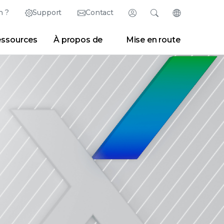
n ?
Support
Contact
Connexion
Rechercher
Changer de la
ssources
À propos de
Mise en route
México (Español)
Rechercher
Effacer
|
Conseils de recherche
Marketplace
Developer Portal
ish)
Singapore (English)
|
Espace presse
|
Blogs
United Kingdom (English)
United States (English)