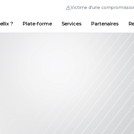
Victime d'une compromissio
llix ?
Plate-forme
Services
Partenaires
Re
Australia (English)
France (Français)
Trellix Hive
Brasil (Português)
Hong Kong (Engl
Liens
Connexion Trellix
Pourquoi Trellix ?
|
Produits
|
Advanced Research Center
Canada (English)
India (English)
Canada (Français)
Italia (Italiano)
Deutschland (Deutsch)
日本 (日本語)
España (Español)
대한민국 (한국어)