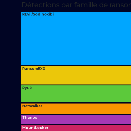
Détections par famille de rans
REvil/Sodinokibi
RansomEXX
Ryuk
NetWalker
Thanos
MountLocker