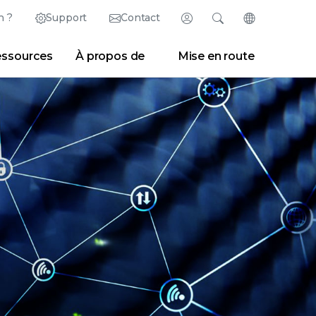
n ?
Support
Contact
Connexion
Rechercher
Changer de la
ssources
À propos de
Mise en route
México (Español)
Rechercher
Effacer
|
Conseils de recherche
Marketplace
Developer Portal
ish)
Singapore (English)
|
Espace presse
|
Blogs
United Kingdom (English)
United States (English)