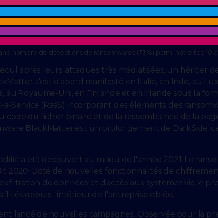
rand nombre de détections de ransomwares (73 %) parmi notre top 10 au
ecul après leurs attaques très médiatisées, un héritier d
ackMatter s'est d'abord manifesté en Italie, en Inde, au 
de, au Royaume-Uni, en Finlande et en Irlande sous la for
-a-Service (RaaS) incorporant des éléments des ransomw
du code du fichier binaire et de la ressemblance de la pa
nsomware BlackMatter est un prolongement de DarkSide, c
ifié a été découvert au milieu de l'année 2021. Le ran
kBit 2020. Doté de nouvelles fonctionnalités de chiffrem
filtration de données et d'accès aux systèmes via le pro
liés depuis l'intérieur de l'entreprise ciblée.
t lancé de nouvelles campagnes. Observée pour la pre