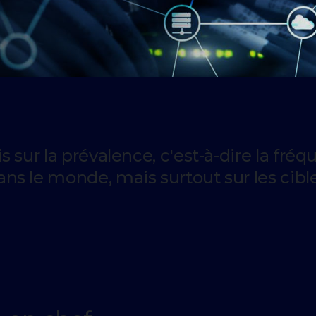
sur la prévalence, c'est-à-dire la fré
s le monde, mais surtout sur les cibl