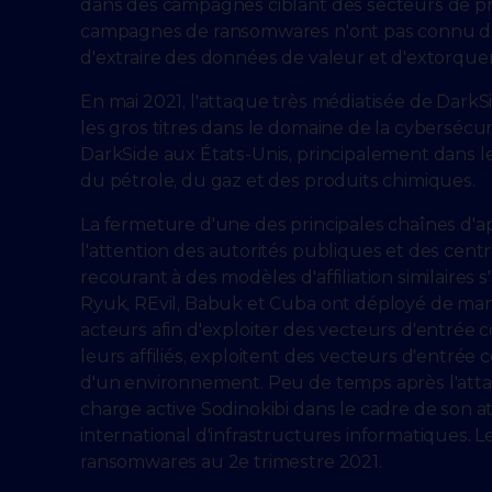
dans des campagnes ciblant des secteurs de pre
campagnes de ransomwares n'ont pas connu de 
d'extraire des données de valeur et d'extorquer 
En mai 2021, l'attaque très médiatisée de DarkSi
les gros titres dans le domaine de la cybersécur
DarkSide aux États-Unis, principalement dans les
du pétrole, du gaz et des produits chimiques.
La fermeture d'une des principales chaînes d'a
l'attention des autorités publiques et des cen
recourant à des modèles d'affiliation similaires 
Ryuk, REvil, Babuk et Cuba ont déployé de mani
acteurs afin d'exploiter des vecteurs d'entrée co
leurs affiliés, exploitent des vecteurs d'entrée
d'un environnement. Peu de temps après l'attaqu
charge active Sodinokibi dans le cadre de son 
international d'infrastructures informatiques. L
ransomwares au 2e trimestre 2021.