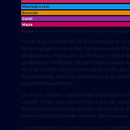
WastedLocker
Exorcist
Conti
Maze
Figure 1.
Le tandem REvil/Sodinokibi a enregistré le plus g
Tandis que DarkSide et REvil connaissaient un r
fait son apparition en juillet. Le ransomware Bl
Belgique, aux États-Unis, au Brésil, en Thaïlan
programme d'affiliation de type Ransomware-as
REvil et LockBit. Compte tenu de la similitude 
avec DarkSide, il est très probable que le ra
toutefois BlackMatter.
Un autre « ancien » ransomware légèrement mod
LockBit 2.0 est une version mise à jour de Loc
des équipements hébergés dans le domaine, d'ex
est en outre capable de recruter de nouveaux affi
Les développeurs de ransomwares ont égalemen