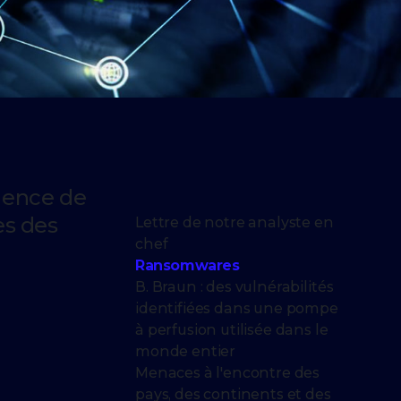
quence de
es des
Lettre de notre analyste en
chef
Ransomwares
B. Braun : des vulnérabilités
identifiées dans une pompe
à perfusion utilisée dans le
monde entier
Menaces à l'encontre des
pays, des continents et des