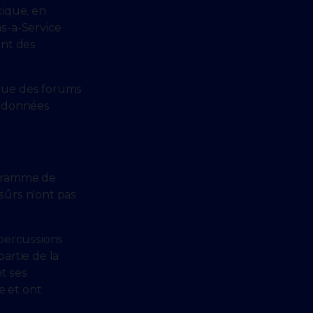
xique, en
s-a-Service
ant des
due des forums
s données
ogramme de
sûrs n'ont pas
percussions
artie de la
t ses
 et ont