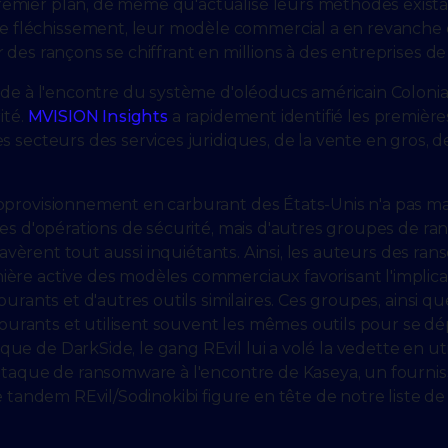
mier plan, de même qu'actualisé leurs méthodes existant
fléchissement, leur modèle commercial a en revanche 
des rançons se chiffrant en millions à des entreprises de t
de à l'encontre du système d'oléoducs américain Colonial 
ité.
MVISION Insights
a rapidement identifié les première
 secteurs des services juridiques, de la vente en gros, de 
pprovisionnement en carburant des États-Unis n'a pas ma
tres d'opérations de sécurité, mais d'autres groupes de 
s'avèrent tout aussi inquiétants. Ainsi, les auteurs des r
ère active des modèles commerciaux favorisant l'implica
urants et d'autres outils similaires. Ces groupes, ainsi qu
 courants et utilisent souvent les mêmes outils pour se dé
e de DarkSide, le gang REvil lui a volé la vedette en ut
attaque de ransomware à l'encontre de Kaseya, un fourni
e tandem REvil/Sodinokibi figure en tête de notre liste d