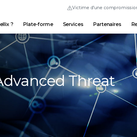
Victime d'une compromissio
llix ?
Plate-forme
Services
Partenaires
Re
Australia (English)
France (Français)
Trellix Hive
Brasil (Português)
Hong Kong (Engl
Liens
Connexion Trellix
Pourquoi Trellix ?
|
Produits
|
Advanced Research Center
Canada (English)
India (English)
Canada (Français)
Italia (Italiano)
 Advanced Threat
Deutschland (Deutsch)
日本 (日本語)
España (Español)
대한민국 (한국어)