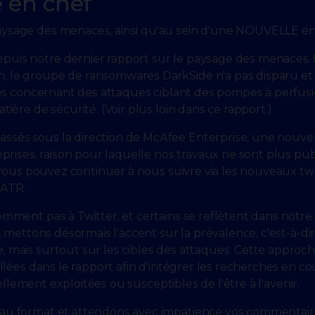
e en chef
sage des menaces, ainsi qu'au sein d'une NOUVELLE ent
uis notre dernier rapport sur le paysage des menaces.
e groupe de ransomwares DarkSide n'a pas disparu et se
tes concernant des attaques ciblant des pompes à perfus
ère de sécurité. (Voir plus loin dans ce rapport.)
és sous la direction de McAfee Enterprise, une nouvel
rises, raison pour laquelle nos travaux ne sont plus pub
 vous pouvez continuer à nous suivre via les nouveaux t
_ATR.
mment pas à Twitter, et certains se reflètent dans notr
 mettons désormais l'accent sur la prévalence, c'est-à-di
mais surtout sur les cibles des attaques. Cette approch
lées dans le rapport afin d'intégrer les recherches en co
ellement exploitées ou susceptibles de l'être à l'avenir.
u format et attendons avec impatience vos commentaire