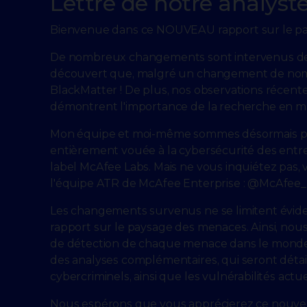
Lettre de notre analyst
Bienvenue dans ce NOUVEAU rapport sur le pay
De nombreux changements sont intervenus dep
découvert que, malgré un changement de nom, l
BlackMatter ! De plus, nos observations récen
démontrent l'importance de la recherche en mati
Mon équipe et moi-même sommes désormais pass
entièrement vouée à la cybersécurité des entrep
label McAfee Labs. Mais ne vous inquiétez pas,
l'équipe ATR de McAfee Enterprise : @McAfee
Les changements survenus ne se limitent évide
rapport sur le paysage des menaces. Ainsi, nous
de détection de chaque menace dans le monde, 
des analyses complémentaires, qui seront détail
cybercriminels, ainsi que les vulnérabilités actu
Nous espérons que vous apprécierez ce nouvea