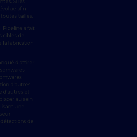
es. Si les
évolué afin
outes tailles.
Pipeline a fait
s cibles de
la fabrication,
nqué d'attirer
ransomwares
ansomwares
tion d'autres
e d'autres et
placer au sein
ilisant une
sseur
e détections de