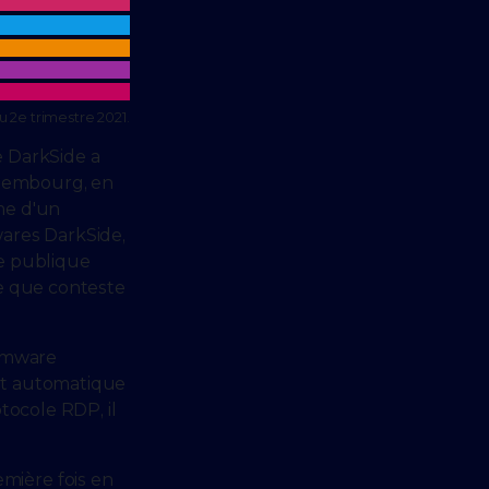
 2e trimestre 2021.
e DarkSide a
Luxembourg, en
me d'un
ares DarkSide,
ge publique
e que conteste
somware
ent automatique
tocole RDP, il
mière fois en