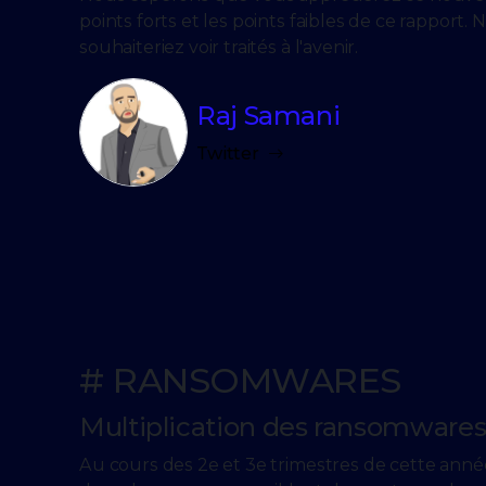
points forts et les points faibles de ce rapport
souhaiteriez voir traités à l'avenir.
Raj Samani
Twitter
# RANSOMWARES
Multiplication des ransomware
Au cours des 2e et 3e trimestres de cette anné