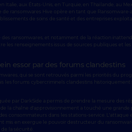
n Italie, aux États-Unis, en Turquie, en Thaïlande, au Me
lle de ransomwares Hive opère en tant que Ransomware-a
issements de soins de santé et des entreprises exploit
 des ransomwares, et notamment de la réaction inatten
entre les renseignements issus de sources publiques et le
ein essor par des forums clandestins
omwares, qui se sont retrouvés parmi les priorités du pr
ais les forums cybercriminels clandestins historiquement 
oquée par DarkSide a permis de prendre la mesure des ré
 de la chaîne d'approvisionnement a touché une grande p
des consommateurs dans les stations-service. L'attaque e
t mis en exergue le pouvoir destructeur du ransomware
de la sécurité.