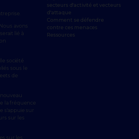
secteurs d'activité et vecteurs
d'attaque
reprise.
Comment se défendre
 Nous avons
contre ces menaces
rait lié à
Ressources
ion
le société
liés sous le
weets de
e nouveau
re la fréquence
e s'appuie sur
urs sur les
s sur les