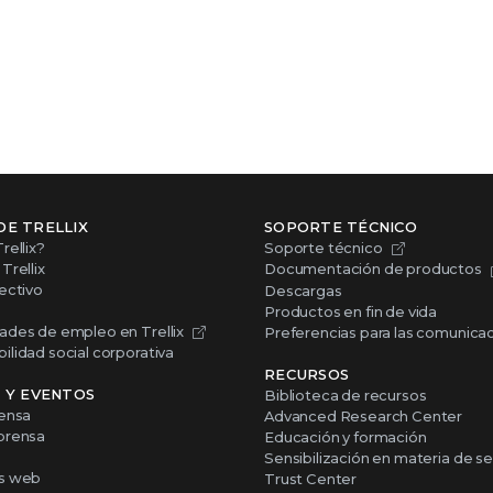
DE TRELLIX
SOPORTE TÉCNICO
rellix?
Soporte técnico
Trellix
Documentación de productos
ectivo
Descargas
Productos en fin de vida
ades de empleo en Trellix
Preferencias para las comunica
lidad social corporativa
RECURSOS
S Y EVENTOS
Biblioteca de recursos
rensa
Advanced Research Center
prensa
Educación y formación
Sensibilización en materia de s
s web
Trust Center