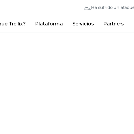
¿Ha sufrido un ataqu
ué Trellix?
Plataforma
Servicios
Partners
Australia (English)
France (Français)
Trellix Hive
Brasil (Português)
Hong Kong (Engl
Vínculos rápidos
Inicio de sesión en
Trellix
¿Por qué Trellix?
|
Productos
|
Advanced Research Cente
Canada (English)
India (English)
Canada (Français)
Italia (Italiano)
Deutschland (Deutsch)
日本 (日本語)
España (Español)
대한민국 (한국어)