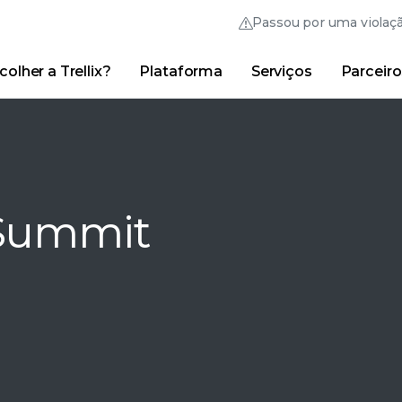
Passou por uma violaç
olher a Trellix?
Plataforma
Serviços
Parceiro
Australia (English)
France (Français)
Trellix Hive
Brasil (Português)
Hong Kong (Engl
Links rápidos
Trellix Login
Por que escolher a Trellix?
|
Produtos
|
Advanced Resear
Canada (English)
India (English)
Canada (Français)
Italia (Italiano)
 Summit
Deutschland (Deutsch)
日本 (日本語)
España (Español)
대한민국 (한국어)