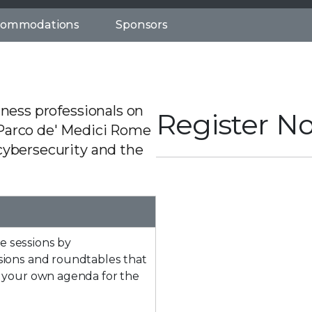
ccommodations
Sponsors
iness professionals on
Register N
 Parco de' Medici Rome
cybersecurity and the
e sessions by
ssions and roundtables that
g your own agenda for the