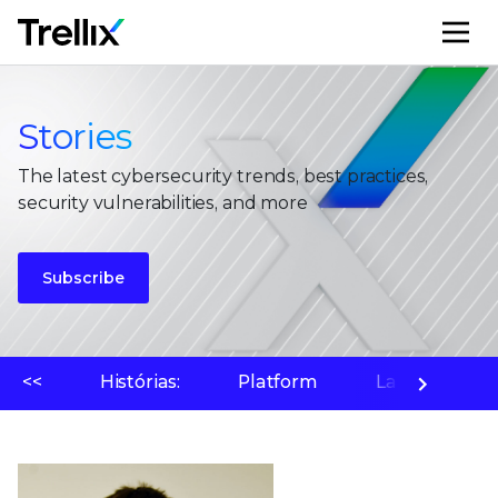
M
Stories
The latest cybersecurity trends, best practices,
security vulnerabilities, and more
Subscribe
<<
Histórias:
Platform
Laboratório 