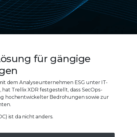
Lösung für gängige
ngen
t mit dem Analyseunternehmen ESG unter IT-
at Trellix XDR festgestellt, dass SecOps-
ung hochentwickelter Bedrohungen sowie zur
hten.
) ist da nicht anders.