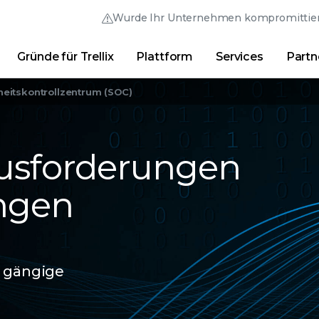
Wurde Ihr Unternehmen kompromittier
Gründe für Trellix
Plattform
Services
Partn
Australia (English)
France (Français)
Trellix Hive
Brasil (Português)
Hong Kong (Engl
Direkt-Links
heitskontrollzentrum (SOC)
Trellix-Anmeldung
Gründe für Trellix
|
Produkte
|
Advanced Research Cente
Canada (English)
India (English)
ausforderungen
Canada (Français)
Italia (Italiano)
Deutschland (Deutsch)
日本 (日本語)
ungen
España (Español)
대한민국 (한국어)
r gängige