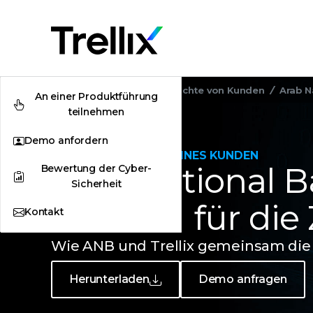
Startseite
Anwenderberichte von Kunden
Arab N
An einer Produktführung
teilnehmen
Demo anfordern
ANWENDERBERICHT EINES KUNDEN
Arab National B
Bewertung der Cyber-
Sicherheit
Wandel für die
Kontakt
Wie ANB und Trellix gemeinsam die 
Herunterladen
Demo anfragen