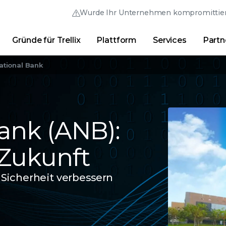
Wurde Ihr Unternehmen kompromittier
Gründe für Trellix
Plattform
Services
Partn
Australia (English)
France (Français)
Trellix Hive
Brasil (Português)
Hong Kong (Engl
Direkt-Links
ational Bank
Trellix-Anmeldung
Gründe für Trellix
|
Produkte
|
Advanced Research Cente
Canada (English)
India (English)
Canada (Français)
Italia (Italiano)
ank (ANB):
Deutschland (Deutsch)
日本 (日本語)
 Zukunft
España (Español)
대한민국 (한국어)
Sicherheit verbessern