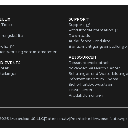
ELLIX
SUPPORT
Trellix
Support
Produktdokumentation
hrungskräfte
Downloads
Auslaufende Produkte
ellix
Benachrichtigungseinstellunge
erantwortung von Unternehmen
RESSOURCEN
D EVENTS
Ressourcenbibliothek
nter
Advanced Research Center
teilungen
Schulungen und Weiterbildung
Informationen zum Thema
Sicherheitsbewusstsein
Trust Center
Produktführungen
2026
Musarubra US LLC
|
Datenschutz
|
Rechtliche Hinweise
|
Nutzungs