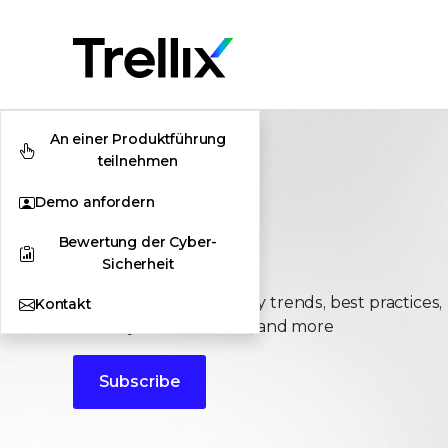
An einer Produktführung
teilnehmen
Demo anfordern
Bewertung der Cyber-
Stories
Sicherheit
The latest cybersecurity trends, best practices,
Kontakt
security vulnerabilities, and more
Subscribe