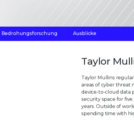
Bedrohungsforschung
Ausblicke
Taylor Mull
Taylor Mullins regular
areas of cyber threat 
device-to-cloud data p
security space for fiv
years. Outside of work
spending time with his