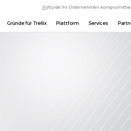
Wurde Ihr Unternehmen kompromittier
Gründe für Trellix
Plattform
Services
Partn
Australia (English)
France (Français)
Trellix Hive
Brasil (Português)
Hong Kong (Engl
Direkt-Links
Trellix-Anmeldung
Gründe für Trellix
|
Produkte
|
Advanced Research Cente
Canada (English)
India (English)
Canada (Français)
Italia (Italiano)
Deutschland (Deutsch)
日本 (日本語)
España (Español)
대한민국 (한국어)