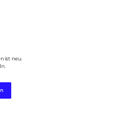
 ist neu.
ln.
en