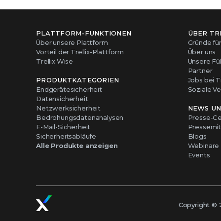
PLATTFORM-FUNKTIONEN
ÜBER TR
Über unsere Plattform
Gründe für 
Vorteil der Trellix-Plattform
Über uns
Trellix Wise
Unsere Fü
Partner
PRODUKTKATEGORIEN
Jobs bei Tr
Endgerätesicherheit
Soziale V
Datensicherheit
Netzwerksicherheit
NEWS UN
Bedrohungsdatenanalysen
Presse-Ce
E-Mail-Sicherheit
Pressemit
Sicherheitsabläufe
Blogs
Alle Produkte anzeigen
Webinare
Events
Copyright ©