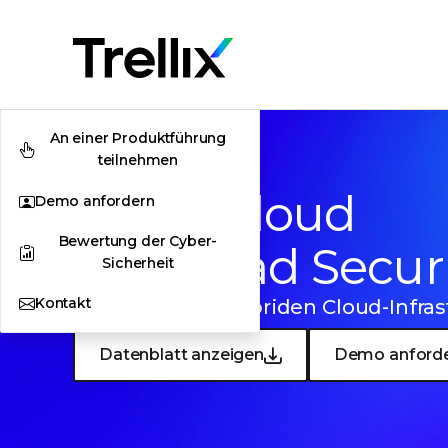
An einer Produktführung
teilnehmen
Trellix Cloud
Demo anfordern
Bewertung der Cyber-
Workload Secur
Sicherheit
Kontakt
Schutz für alle hybriden Cloud-Infra
Datenblatt anzeigen
Demo anford