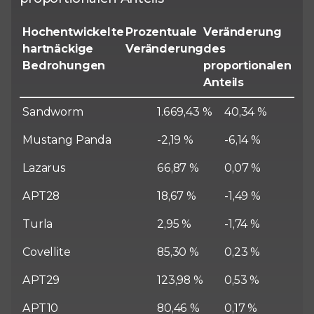
Hochentwickelte
Prozentuale
Veränderung
hartnäckige
Veränderung
des
Bedrohungen
proportionalen
Anteils
Sandworm
1.669,43 %
40,34 %
Mustang Panda
-2,19 %
-6,14 %
Lazarus
66,87 %
0,07 %
APT28
18,67 %
-1,49 %
Turla
2,95 %
-1,74 %
Covellite
85,30 %
0,23 %
APT29
123,98 %
0,53 %
APT10
80,46 %
0,17 %