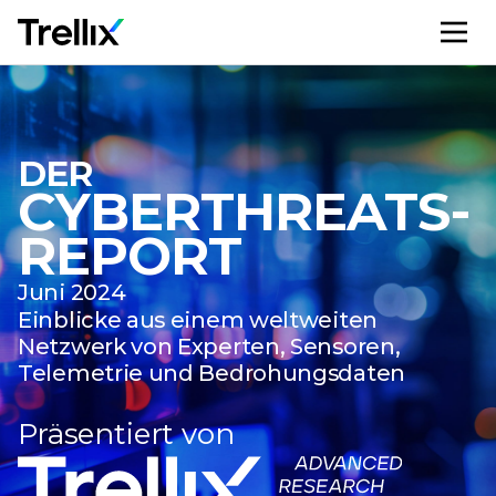
M
DER
CYBERTHREATS-
REPORT
Juni 2024
Einblicke aus einem weltweiten
Netzwerk von Experten, Sensoren,
Telemetrie und Bedrohungsdaten
Präsentiert von