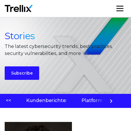
M
Stories
The latest cybersecurity trends, best practices,
security vulnerabilities, and more
Subscribe
<<
Kundenberichte:
Platform
Bedr